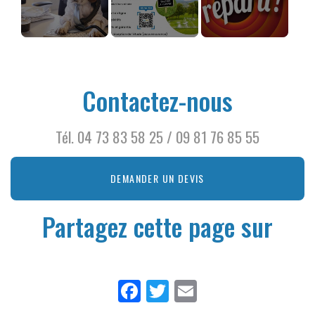
Nouveau
L'étude
C'est la reprise !
standard
géotechnique
téléphonique à
G1 (Loi ELAN) et
Contactez-nous
SIC INFRA 63,
votre Bureau
votre bureau
d'Etude de Sols
d'étude
à Clermont-
Tél.
04 73 83 58 25
/
09 81 76 85 55
géotechnique
FERRAND
en Auve...
DEMANDER UN DEVIS
Partagez cette page sur
Facebook
Twitter
Email