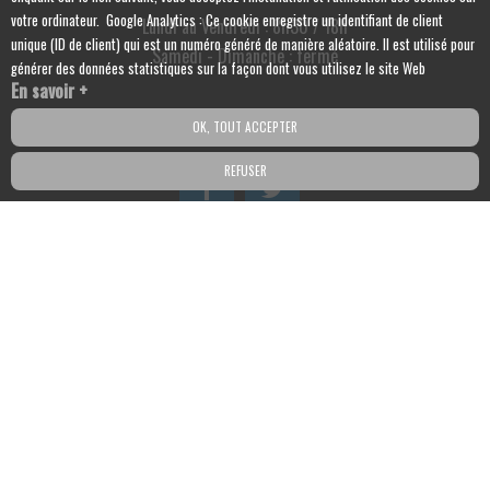
votre ordinateur. Google Analytics : Ce cookie enregistre un identifiant de client
Lundi au Vendredi : 8h30 / 18h
unique (ID de client) qui est un numéro généré de manière aléatoire. Il est utilisé pour
Samedi - Dimanche : fermé
générer des données statistiques sur la façon dont vous utilisez le site Web
En savoir +
OK, TOUT ACCEPTER
Suivez-nous sur les réseaux sociaux :
REFUSER
Contactez votre bureau d'études
géotechnique