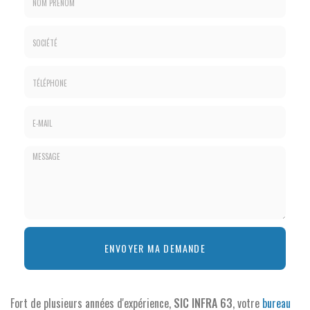
Nom
&
Prénom
Société
*
:
Téléphone
E-
mail
*
Message
ENVOYER MA DEMANDE
:
*
Fort de plusieurs années d'expérience,
SIC INFRA 63
, votre
bureau