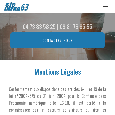
Toggl
naviga
Aller
au
04 73 83 58 25
|
09 81 76 85 55
contenu
principal
CONTACTEZ-
NOUS
Mentions Légales
Conformément aux dispositions des articles 6-III et 19 de la
loi n°2004-575 du 21 juin 2004 pour la Confiance dans
l’économie numérique, dite L.C.E.N, il est porté à la
connaissance des utilisateurs et visiteurs du site les