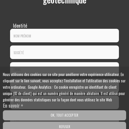
Identité
Nom
-
Prénom
Société
:
:
Nous utilisons des cookies sur ce site pour améliorer votre expérience utilisateur. En
*
cliquant sur le lien suivant, vous acceptez l'installation et l'utilisation des cookies sur
Email
votre ordinateur. Google Analytics : Ce cookie enregistre un identifiant de client
:
unique (ID de client) qui est un numéro généré de manière aléatoire. Il est utilisé pour
*
Tél.
générer des données statistiques sur la façon dont vous utilisez le site Web
En savoir +
:
*
Rue
OK, TOUT ACCEPTER
*
REFUSER