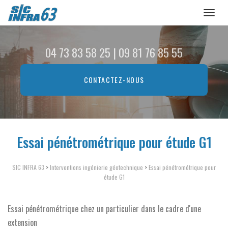
Toggl
naviga
Aller
au
04 73 83 58 25
|
09 81 76 85 55
contenu
principal
CONTACTEZ-
NOUS
Essai pénétrométrique pour étude G1
SIC INFRA 63
>
Interventions ingénierie géotechnique
>
Essai pénétrométrique pour
étude G1
Essai pénétrométrique chez un particulier dans le cadre d'une
extension