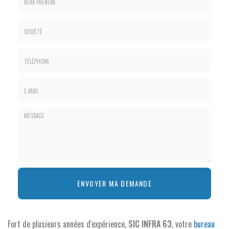
Nom
&
Prénom
Société
*
:
Téléphone
E-
mail
*
Message
ENVOYER MA DEMANDE
:
*
Fort de plusieurs années d'expérience,
SIC INFRA 63
, votre
bureau