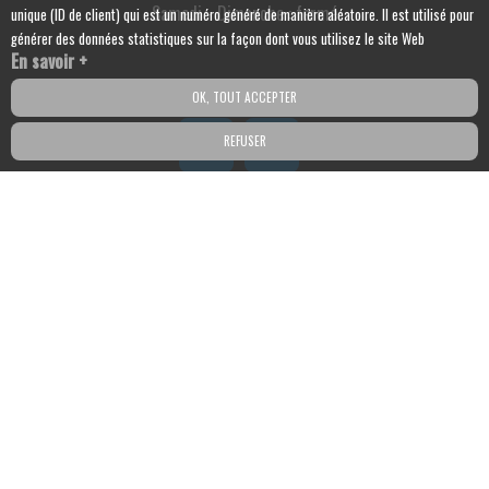
Samedi - Dimanche : fermé
unique (ID de client) qui est un numéro généré de manière aléatoire. Il est utilisé pour
générer des données statistiques sur la façon dont vous utilisez le site Web
En savoir +
Suivez-nous sur les réseaux sociaux :
OK, TOUT ACCEPTER
REFUSER
Contactez votre bureau d'études
géotechnique
Identité