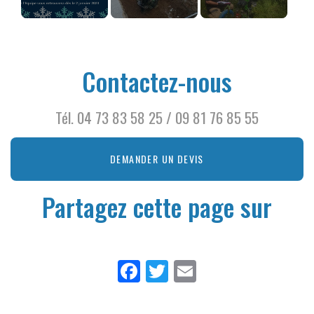
BONNES FETES !
ESSAI AU
Nouvelle équipe
PENETROMETRE
pour plus de
"ACCROBATIQUE"
réactivité dans
Contactez-nous
AU BREUIL SUR
votre bureau
COUZE
d'étude
géotechnique à
Tél.
04 73 83 58 25
/
09 81 76 85 55
Clermo...
DEMANDER UN DEVIS
Partagez cette page sur
Facebook
Twitter
Email