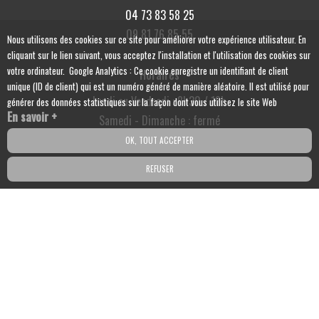
04 73 83 58 25
09 81 76 85 55
Nous utilisons des cookies sur ce site pour améliorer votre expérience utilisateur. En
cliquant sur le lien suivant, vous acceptez l'installation et l'utilisation des cookies sur
votre ordinateur. Google Analytics : Ce cookie enregistre un identifiant de client
Horaires
unique (ID de client) qui est un numéro généré de manière aléatoire. Il est utilisé pour
Lundi au Vendredi : 8h30 / 18h
générer des données statistiques sur la façon dont vous utilisez le site Web
En savoir +
Samedi - Dimanche : fermé
OK, TOUT ACCEPTER
Suivez-nous sur les réseaux sociaux :
REFUSER