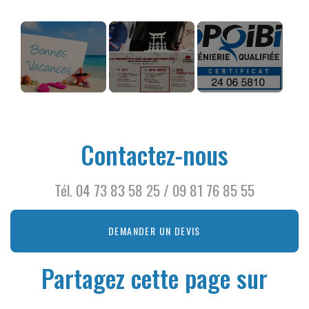
Break d'été
SIC INFRA 63
QUALIFICATION
soutient Axelle
OPQIBI
Etienne aux Jeux
Contactez-nous
Olympiques
Tél.
04 73 83 58 25
/
09 81 76 85 55
DEMANDER UN DEVIS
Partagez cette page sur