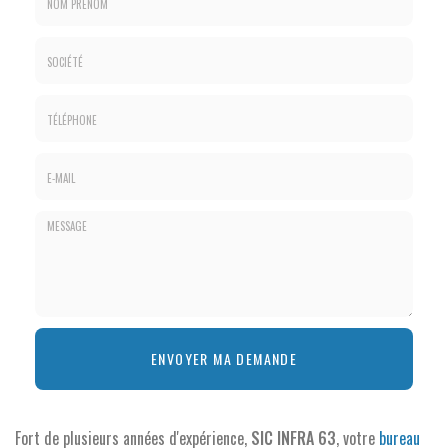
Nom
&
Prénom
Société
*
:
Téléphone
E-
mail
*
Message
ENVOYER MA DEMANDE
:
*
Fort de plusieurs années d'expérience,
SIC INFRA 63
, votre
bureau