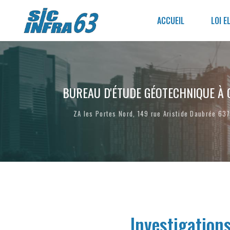
Aller
au
ACCUEIL
LOI E
contenu
principal
BUREAU D'ÉTUDE GÉOTECHNIQUE
À 
ZA les Portes Nord, 149 rue Aristide Daubrée 6
Investigation